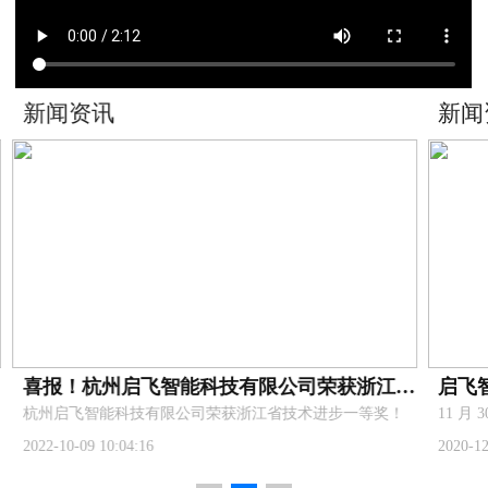
新闻资讯
喜报！杭州启飞智能科技有限公司荣获浙江省技术进步一等奖！
启飞智能发布新款植保无人机22升载重 多功能机架 AG3Pro核心部件
步一等奖！
​11 月 30 日上午， 启飞智能享“启”成2021新成品新商务发布会在杭州举行,共同见证探讨科技对农业行业
2020-12-07 18:01:01