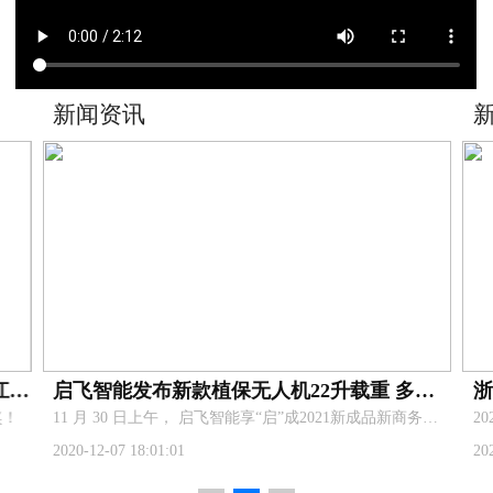
新闻资讯
新
喜报！杭州启飞智能科技有限公司荣获浙江省技术进步一等奖！
启飞智能发布新款植保无人机22升载重 多功能机架 AG3Pro核心部件
！
​11 月 30 日上午， 启飞智能享“启”成2021新成品新商务发布会在杭州举行,共同见证探讨科技对农业行业的推动，展望智慧农业新发展。
2020-12-07 18:01:01
202