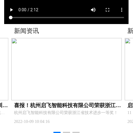
新闻资讯
浙江省农业百人植保无人机操作员百人培训圆满完成
喜报！杭州启飞智能科技有限公司荣获浙江省技术进步一等奖！
2020浙江省新型农民农业植保无人机培训在金华市婺城区九峰职业学校成功举办！
杭州启飞智能科技有限公司荣获浙江省技术进步一等奖！
2022-10-09 10:04:16
20